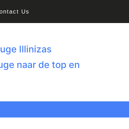
ontact Us
uge Illinizas
fuge naar de top en