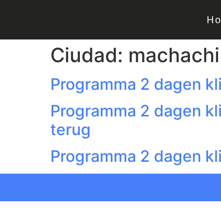
H
Ciudad:
machachi
Programma 2 dagen klim 
Programma 2 dagen klim
terug
Programma 2 dagen kli