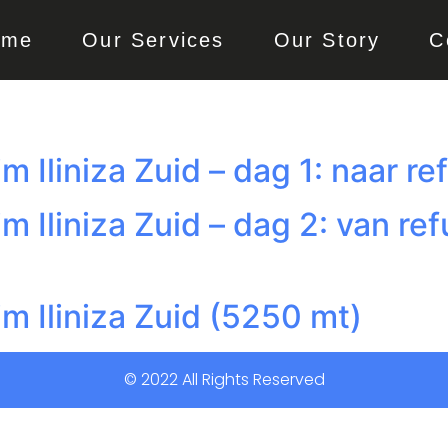
ome
Our Services
Our Story
C
Iliniza Zuid – dag 1: naar ref
 Iliniza Zuid – dag 2: van re
m Iliniza Zuid (5250 mt)
© 2022 All Rights Reserved