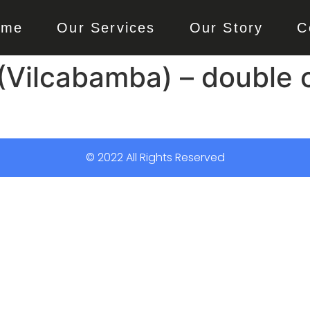
ome
Our Services
Our Story
C
(Vilcabamba) – double 
© 2022 All Rights Reserved