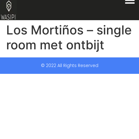
Los Mortiños – single
room met ontbijt
© 2022 All Rights Reserved