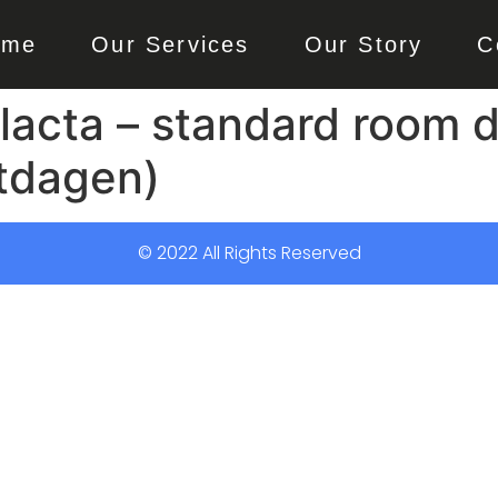
ome
Our Services
Our Story
C
acta – standard room d
stdagen)
© 2022 All Rights Reserved