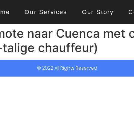
ome
Our Services
Our Story
C
mote naar Cuenca met
-talige chauffeur)
© 2022 All Rights Reserved